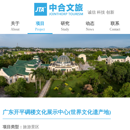
诚信 科技 创新
关于
项目
研究
动态
联系
About
Project
Study
News
Contact
广东开平碉楼文化展示中心(世界文化遗产地)
项目类型：
旅游景区