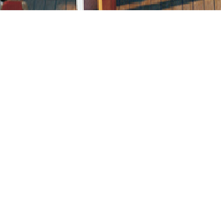
福建泉州青山湾旅游度假村
项目类型：
度假区
项目位置：
福建省泉州市
项目面积：
15公顷
设计时间：
2009年
本项目位于福建省泉州市青山湾旅游度假区，规划
出海滨旅游度假功能，把海滨资源、民俗风情的优
加以发挥，对防风林带给景观视野的阻碍加以调整
对旧建筑进行室内改造与室外景观提升设计，营造
充满亚热带风情的海滨度假氛围，同时满足酒店住
与公共沙滩游客的不同使用需求，极大的改善了原