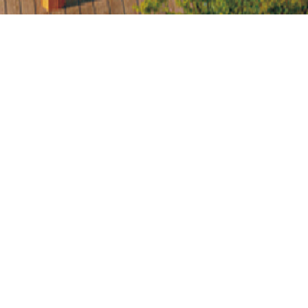
突
势
。
了
客
有