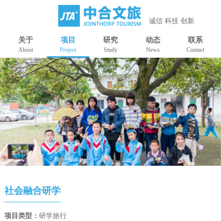
诚信 科技 创新
关于
项目
研究
动态
联系
About
Project
Study
News
Contact
社会融合研学
项目类型：
研学旅行