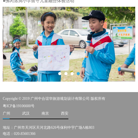
●佛冈洛洞小学留守儿童融合体验活动
Copyright © 2019 广州中合谊华旅游规划设计有限公司 版权所有
粤ICP备19106600号
广州
武汉
南京
西安
地址：广州市天河区天河北路626号保利中宇广场A栋803
电话：020-85601366