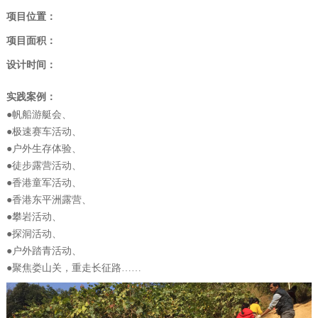
项目位置：
项目面积：
设计时间：
实践案例：
●帆船游艇会、
●极速赛车活动、
●户外生存体验、
●徒步露营活动、
●香港童军活动、
●香港东平洲露营、
●攀岩活动、
●探洞活动、
●户外踏青活动、
●聚焦娄山关，重走长征路
……