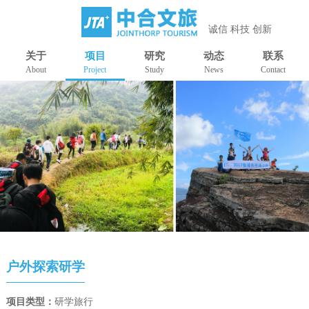
诚信 科技 创新
关于
项目
研究
动态
联系
About
Project
Study
News
Contact
户外探索研学
项目类型：
研学旅行